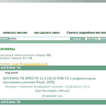
написать письмо
как сделать заказ
Скачать подробную инстру
товара:
по коду
все
Антенны
 результате поиска получено товаров:
539
.
оказана страница:
11
из
18
.
траницы:
<<
10
11
12
13
14
15
16
17
18
АНТЕННА ТВ
КОД 94430
АНТЕННА ТВ SPECTR 11.4 (10.4) DVB-T2 с рефлектором
пассивная уличная б/каб. (425)
Материал = Алюминий. Коэффициент усиления = 15 дБ.Масса = 0,5 кг
Цена без скидки: 1136 руб.
В наличии 1 шт.
АНТЕННА ТВ