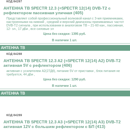
КОД 84287
АНТЕННА ТВ SPECTR 12.3 (=SPECTR 12(14) DVB-T2 с
рефлектором пассивная уличная (405)
Представляет собой профессиональный волновой канал с 3-мя приемниками,
настроенными на нижний , средний и верхний диапазоны принимаемых частот
DVB-T2 сигнала , при использовании в аналоговом ТВ – 21-60 кан., пассивная,
12- эл., 17 дБи , все силовые эл
Цена без скидки: 1395 руб.
В наличии 1 шт.
АНТЕННА ТВ
КОД 84288
АНТЕННА ТВ SPECTR 12.3 A2 (=SPECTR 12(14) A2) DVB-T2
активная 5V с рефлектором (406)
активная с усилителем А2(27Дб), питание 5V от приставки , блок питания не
требуется, 44 дБи ,
Цена без скидки: 1290 руб.
В наличии 1 шт.
АНТЕННА ТВ
КОД 84289
АНТЕННА ТВ SPECTR 12.3 A3 (=SPECTR 12(14) A3) DVB-T2
активная 12V с большим рефлектором с БП (413)