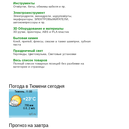
Инструменты
Отвёртки, биты, обжимы кабеля и пр.
Электроинструмент
Электродрели, минидрели, шуруповёрты,
перфораторы, ЭЛЕКТРОВЫЖИГАТЕЛИ,
автокомпрессоры и пр.
3D Оборудование и материалы
3D ручки, принтеры, ABS и PLA пластик
Бытовая химия
Клей, припой, флюсы, смазки а также шампуни, зубная
паста
Праздничный свет
Гирлянды, Цветомузыка, Световые установки
Весь список товаров
Полный список товарных позиций без разбивки на
категории и страницы
Погода в Тюмени сегодня
Прогноз на завтра