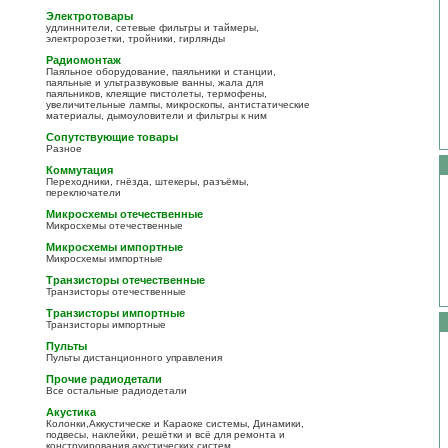
Электротовары
удлиннители, сетевые фильтры и таймеры,
электророзетки, тройники, гирлянды
Радиомонтаж
Паяльное оборудование, паяльники и станции,
паяльные и ультразвуковые ванны, жала для
паяльников, клеящие пистолеты, термофены,
увеличительные лампы, микроскопы, антистатические
материалы, дымоуловители и фильтры к ним
Сопутствующие товары
Разное
Коммутация
Переходники, гнёзда, штекеры, разъёмы,
переключатели
Микросхемы отечественные
Микросхемы отечественные
Микросхемы импортные
Микросхемы импортные
Транзисторы отечественные
Транзисторы отечественные
Транзисторы импортные
Транзисторы импортные
Пульты
Пульты дистанционного управления
Прочие радиодетали
Все остальные радиодетали
Акустика
Колонки,Аккустическе и Караоке системы, Динамики,
подвесы, наклейки, решётки и всё для ремонта и
конструирования акустических систем