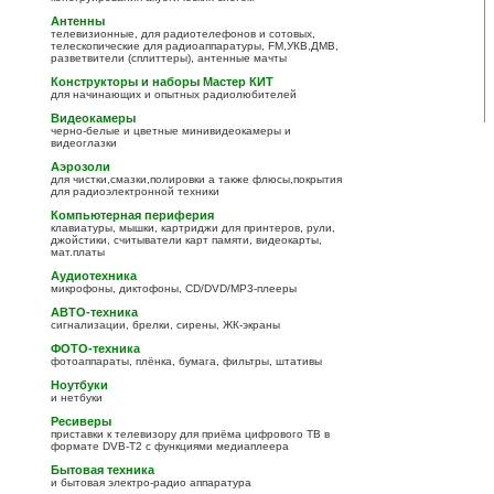
Антенны
телевизионные, для радиотелефонов и сотовых,
телескопические для радиоаппаратуры, FM,УКВ,ДМВ,
разветвители (сплиттеры), антенные мачты
Конструкторы и наборы Мастер КИТ
для начинающих и опытных радиолюбителей
Видеокамеры
черно-белые и цветные минивидеокамеры и
видеоглазки
Аэрозоли
для чистки,смазки,полировки а также флюсы,покрытия
для радиоэлектронной техники
Компьютерная периферия
клавиатуры, мышки, картриджи для принтеров, рули,
джойстики, считыватели карт памяти, видеокарты,
мат.платы
Аудиотехника
микрофоны, диктофоны, CD/DVD/MP3-плееры
АВТО-техника
сигнализации, брелки, сирены, ЖК-экраны
ФОТО-техника
фотоаппараты, плёнка, бумага, фильтры, штативы
Ноутбуки
и нетбуки
Ресиверы
приставки к телевизору для приёма цифрового ТВ в
формате DVB-T2 с функциями медиаплеера
Бытовая техника
и бытовая электро-радио аппаратура