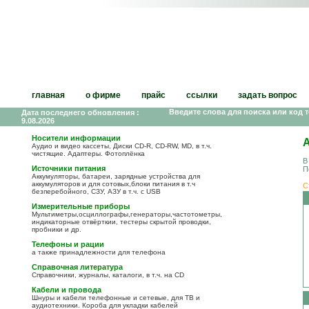
главная
о фирме
прайс
ссылки
задать вопрос
Введите слова для поиска или код 
Дата последнего обновления :
9.08.2026
Носители информации
Аудио и видео кассеты, Диски CD-R, CD-RW, MD, в т.ч.
чистящие. Адаптеры. Фотоплёнка
В
Источники питания
П
Аккумуляторы, батареи, зарядные устройства для
аккумуляторов и для сотовых,блоки питания в т.ч
С
безперебойного, СЗУ, АЗУ в т.ч. с USB
Измерительные приборы
Мультиметры,осциллографы,генераторы,частотометры,
индикаторные отвёрткии, тестеры скрытой проводки,
пробники и др.
Телефоны и рации
а также принадлежности для телефона
Справочная литература
Справочники, журналы, каталоги, в т.ч. на CD
Кабели и провода
Шнуры и кабели телефонные и сетевые, для ТВ и
аудиотехники. Короба для укладки кабелей