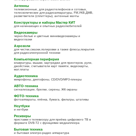
Антенны
телевизионные, для радиотелефонов и сотовых,
телескопические для радиоаппаратуры, FM,УКВ,ДМВ,
разветвители (сплиттеры), антенные мачты
Конструкторы и наборы Мастер КИТ
для начинающих и опытных радиолюбителей
Видеокамеры
черно-белые и цветные минивидеокамеры и
видеоглазки
Аэрозоли
для чистки,смазки,полировки а также флюсы,покрытия
для радиоэлектронной техники
Компьютерная периферия
клавиатуры, мышки, картриджи для принтеров, рули,
джойстики, считыватели карт памяти, видеокарты,
мат.платы
Аудиотехника
микрофоны, диктофоны, CD/DVD/MP3-плееры
АВТО-техника
сигнализации, брелки, сирены, ЖК-экраны
ФОТО-техника
фотоаппараты, плёнка, бумага, фильтры, штативы
Ноутбуки
и нетбуки
Ресиверы
приставки к телевизору для приёма цифрового ТВ в
формате DVB-T2 с функциями медиаплеера
Бытовая техника
и бытовая электро-радио аппаратура