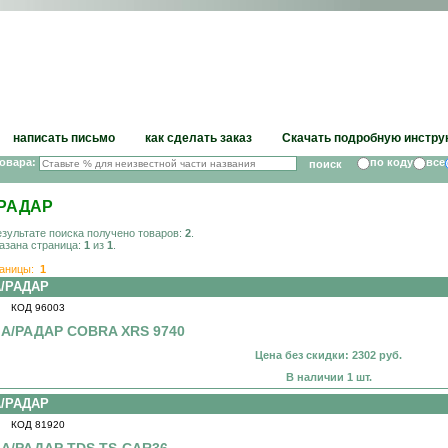
написать письмо
как сделать заказ
Скачать подробную инстру
товара:
по коду
все
/РАДАР
езультате поиска получено товаров:
2
.
азана страница:
1
из
1
.
аницы:
1
А/РАДАР
КОД 96003
А/РАДАР COBRA XRS 9740
Цена без скидки: 2302 руб.
В наличии 1 шт.
А/РАДАР
КОД 81920