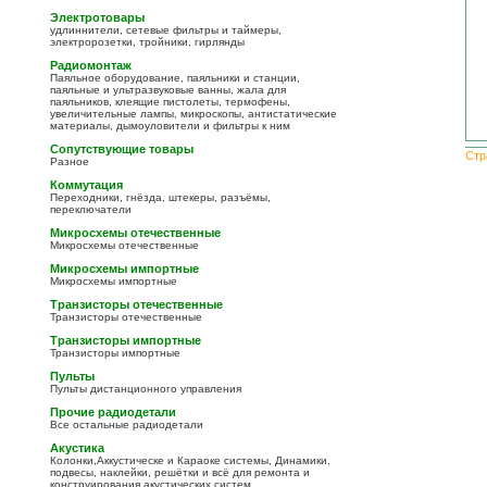
Электротовары
удлиннители, сетевые фильтры и таймеры,
электророзетки, тройники, гирлянды
Радиомонтаж
Паяльное оборудование, паяльники и станции,
паяльные и ультразвуковые ванны, жала для
паяльников, клеящие пистолеты, термофены,
увеличительные лампы, микроскопы, антистатические
материалы, дымоуловители и фильтры к ним
Сопутствующие товары
Стр
Разное
Коммутация
Переходники, гнёзда, штекеры, разъёмы,
переключатели
Микросхемы отечественные
Микросхемы отечественные
Микросхемы импортные
Микросхемы импортные
Транзисторы отечественные
Транзисторы отечественные
Транзисторы импортные
Транзисторы импортные
Пульты
Пульты дистанционного управления
Прочие радиодетали
Все остальные радиодетали
Акустика
Колонки,Аккустическе и Караоке системы, Динамики,
подвесы, наклейки, решётки и всё для ремонта и
конструирования акустических систем