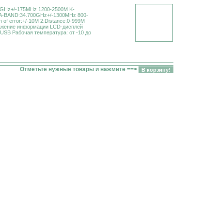
0GHz+/-175MHz 1200-2500M K-
A-BAND:34.700GHz+/-1300MHz 800-
f error:+/-10M 2:Distance:0-999M
бражение информации LCD-дисплей
USB Рабочая температура: от -10 до
Отметьте нужные товары и нажмите ==>