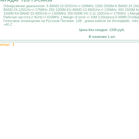
А/РАДАР TDS TS-CAR36
Обнаружение диапазонов: X-BAND:10.525GHz+/-100MHz 1500-2500M K-BAND:24.15
BAND:24.125GHz+/-175MHz 250-1200M KU-BAND:13.450GHz+/-125MHz 450-1500M K
1500M KA-BAND:33.400GHz+/-1300MHz 200-600M VG-2:11.150GHz+/-175MHz 1:Margin o
Рабочая частота:2.4GHz+/-410MHz 1:Margin of error:+/-10M 2:Distance:0-999M Ото
Голосовое оповещение на Русском Питание: 12В - длина кабеля 1м Интерфейс: mini-
+40 С
Цена без скидки: 1330 руб.
В наличии 1 шт.
аницы:
1