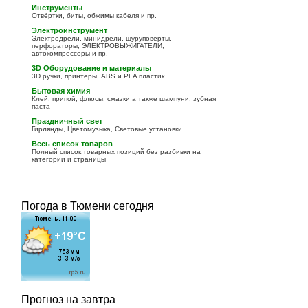
Инструменты
Отвёртки, биты, обжимы кабеля и пр.
Электроинструмент
Электродрели, минидрели, шуруповёрты,
перфораторы, ЭЛЕКТРОВЫЖИГАТЕЛИ,
автокомпрессоры и пр.
3D Оборудование и материалы
3D ручки, принтеры, ABS и PLA пластик
Бытовая химия
Клей, припой, флюсы, смазки а также шампуни, зубная
паста
Праздничный свет
Гирлянды, Цветомузыка, Световые установки
Весь список товаров
Полный список товарных позиций без разбивки на
категории и страницы
Погода в Тюмени сегодня
Прогноз на завтра