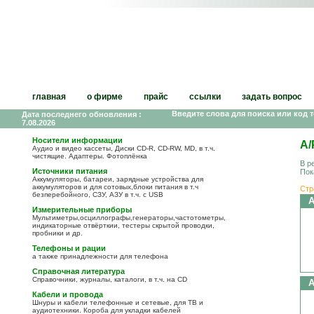
главная
о фирме
прайс
ссылки
задать вопрос
Введите слова для поиска или код 
Дата последнего обновления :
7.08.2026
Носители информации
А
Аудио и видео кассеты, Диски CD-R, CD-RW, MD, в т.ч.
чистящие. Адаптеры. Фотоплёнка
В р
Источники питания
Пок
Аккумуляторы, батареи, зарядные устройства для
аккумуляторов и для сотовых,блоки питания в т.ч
Стр
безперебойного, СЗУ, АЗУ в т.ч. с USB
Измерительные приборы
Мультиметры,осциллографы,генераторы,частотометры,
индикаторные отвёрткии, тестеры скрытой проводки,
пробники и др.
Телефоны и рации
а также принадлежности для телефона
Справочная литература
Справочники, журналы, каталоги, в т.ч. на CD
Кабели и провода
Шнуры и кабели телефонные и сетевые, для ТВ и
аудиотехники. Короба для укладки кабелей