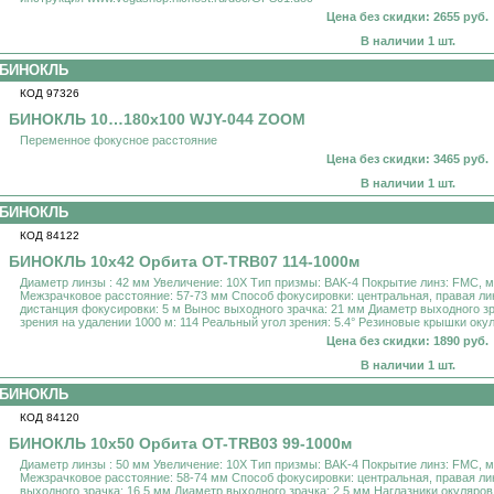
Цена без скидки: 2655 руб.
В наличии 1 шт.
БИНОКЛЬ
КОД 97326
БИНОКЛЬ 10…180x100 WJY-044 ZOOM
Переменное фокусное расстояние
Цена без скидки: 3465 руб.
В наличии 1 шт.
БИНОКЛЬ
КОД 84122
БИНОКЛЬ 10x42 Орбита OT-TRB07 114-1000м
Диаметр линзы : 42 мм Увеличение: 10X Тип призмы: BAK-4 Покрытие линз: FMC, 
Межзрачковое расстояние: 57-73 мм Способ фокусировки: центральная, правая л
дистанция фокусировки: 5 м Вынос выходного зрачка: 21 мм Диаметр выходного зр
зрения на удалении 1000 м: 114 Реальный угол зрения: 5.4° Резиновые крышки оку
Цена без скидки: 1890 руб.
В наличии 1 шт.
БИНОКЛЬ
КОД 84120
БИНОКЛЬ 10x50 Орбита OT-TRB03 99-1000м
Диаметр линзы : 50 мм Увеличение: 10X Тип призмы: BAK-4 Покрытие линз: FMC, 
Межзрачковое расстояние: 58-74 мм Способ фокусировки: центральная, правая л
выходного зрачка: 16.5 мм Диаметр выходного зрачка: 2.5 мм Наглазники окуляро