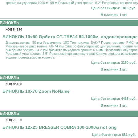
зрения на удалении 1000 м: 99 м Реальный угол зрения: 8.2° Резиновые крышки ок
Цена без скидки: 1815 руб.
В наличии 1 шт.
БИНОКЛЬ
КОД 84126
БИНОКЛЬ 10x50 Орбита OT-TRB14 94-1000м, водонепроница
Диаметр линзы : 50 мм Увеличение: 10X Тип призмы: BAK-7 Покрытие линз: FMC, 
Межзрачковое расстояние: 60-74 мм Способ фокусировки: центральная, правая л
выходного зрачка: 24.2 мм Диаметр выходного зрачка: 6.4 мм Наглазники окуляров
Реальный угол зрения: 6.5° Резиновые крышки окуляров Корпус зеркала из алюмин
водонепроницаемость корпуса
Цена без скидки: 3180 руб.
В наличии 1 шт.
БИНОКЛЬ
КОД 85138
БИНОКЛЬ 10x70 Zoom NoName
Цена без скидки: 4465 руб.
В наличии 1 шт.
БИНОКЛЬ
КОД 73825
БИНОКЛЬ 12x25 BRESSER COBRA 100-1000м not orig
Цена без скидки: 681 руб.