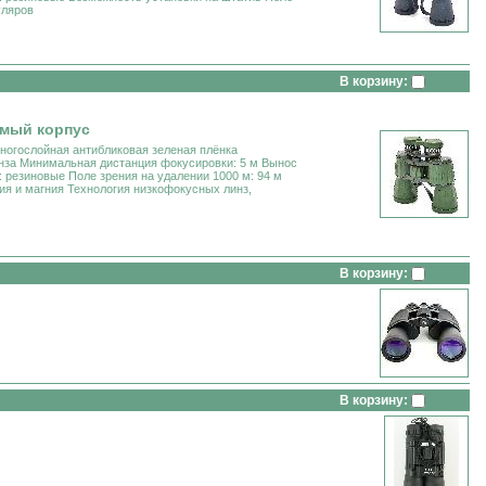
уляров
В корзину:
емый корпус
многослойная антибликовая зеленая плёнка
инза Минимальная дистанция фокусировки: 5 м Вынос
: резиновые Поле зрения на удалении 1000 м: 94 м
ия и магния Технология низкофокусных линз,
В корзину:
В корзину: