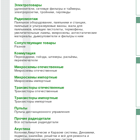
Электротовары
удлиннители, сетевые фильтры и таймеры,
электророзетки, тройники, гирлянды
Радиомонтаж
Паяльное оборудование, паяльники и станции,
паяльные и ультразвуковые ванны, жала для
паяльников, клеящие пистолеты, термофены,
увеличительные лампы, микроскопы, антистатические
материалы, дымоуловители и фильтры к ним
Сопутствующие товары
Разное
Коммутация
Переходники, гнёзда, штекеры, разъёмы,
переключатели
Микросхемы отечественные
Микросхемы отечественные
Микросхемы импортные
Микросхемы импортные
Транзисторы отечественные
Транзисторы отечественные
Транзисторы импортные
Транзисторы импортные
Пульты
Пульты дистанционного управления
Прочие радиодетали
Все остальные радиодетали
Акустика
Колонки,Аккустическе и Караоке системы, Динамики,
подвесы, наклейки, решётки и всё для ремонта и
конструирования акустических систем