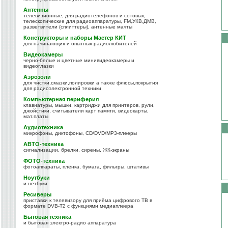
Антенны
телевизионные, для радиотелефонов и сотовых,
телескопические для радиоаппаратуры, FM,УКВ,ДМВ,
разветвители (сплиттеры), антенные мачты
Конструкторы и наборы Мастер КИТ
для начинающих и опытных радиолюбителей
Видеокамеры
черно-белые и цветные минивидеокамеры и
видеоглазки
Аэрозоли
для чистки,смазки,полировки а также флюсы,покрытия
для радиоэлектронной техники
Компьютерная периферия
клавиатуры, мышки, картриджи для принтеров, рули,
джойстики, считыватели карт памяти, видеокарты,
мат.платы
Аудиотехника
микрофоны, диктофоны, CD/DVD/MP3-плееры
АВТО-техника
сигнализации, брелки, сирены, ЖК-экраны
ФОТО-техника
фотоаппараты, плёнка, бумага, фильтры, штативы
Ноутбуки
и нетбуки
Ресиверы
приставки к телевизору для приёма цифрового ТВ в
формате DVB-T2 с функциями медиаплеера
Бытовая техника
и бытовая электро-радио аппаратура