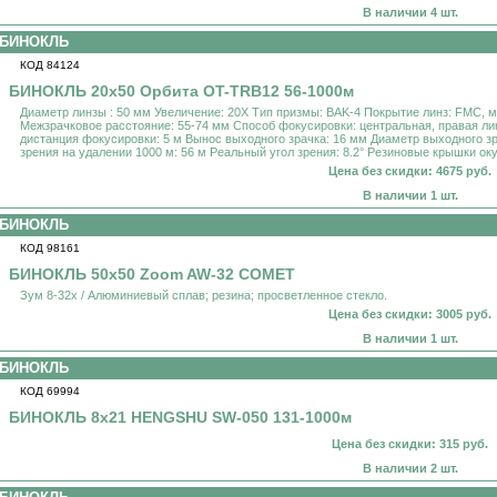
В наличии 4 шт.
БИНОКЛЬ
КОД 84124
БИНОКЛЬ 20x50 Орбита OT-TRB12 56-1000м
Диаметр линзы : 50 мм Увеличение: 20X Тип призмы: BAK-4 Покрытие линз: FMC, 
Межзрачковое расстояние: 55-74 мм Способ фокусировки: центральная, правая л
дистанция фокусировки: 5 м Вынос выходного зрачка: 16 мм Диаметр выходного зр
зрения на удалении 1000 м: 56 м Реальный угол зрения: 8.2° Резиновые крышки ок
Цена без скидки: 4675 руб.
В наличии 1 шт.
БИНОКЛЬ
КОД 98161
БИНОКЛЬ 50x50 Zoom AW-32 COMET
Зум 8-32х / Алюминиевый сплав; резина; просветленное стекло.
Цена без скидки: 3005 руб.
В наличии 1 шт.
БИНОКЛЬ
КОД 69994
БИНОКЛЬ 8x21 HENGSHU SW-050 131-1000м
Цена без скидки: 315 руб.
В наличии 2 шт.