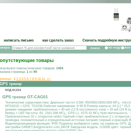
написать письмо
как сделать заказ
Скачать подробную инстру
товара:
по коду
все
опутствующие товары
результате поиска получено товаров:
1454
.
казана страница:
1
из
49
.
раницы:
1
2
3
4
5
6
7
8
9
10
11
>>
GPS трекер
КОД 81324
GPS трекер OT-CAG01
Технические характеристики: Диапазон частот GSM: 850/900/1800/1900 МГц - micr
MT6261D + GPS: TD1030 Рабочее напряжение: 9-90 В Размер корпуса: 64 (L) * 25,5 (W
режиме ожидания: приблизительно = 40 мА (12 В постоянного тока) = 20 мА (24 В 
Beidou + LBS Частоты: B1, 1561.098 МГц ; GPS L1, 1575.42 МГц Чувствительность
Приблизительно 32 с (открытое небо) Горячий старт приблизительно 2 с (открытое 
проводка: положительный и отрицательный источник питания (черный и красный) 
Водонепроницаемая функция: IP65 Подписку выбираете сами, на сервисах GPS. Для 
настройки GMNET,livegpstracks.com,3407# Заводская модель: GS05B Цвет: черный 
инструкция www.vegashop.nichost.ru/doc/GPS01.doc