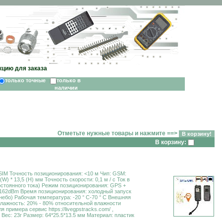
кцию для заказа
только точные
только в
наличии
Отметьте нужные товары и нажмите ==>
В корзину:
oSIM Точность позиционирования: <10 м Чип: GSM:
) * 13,5 (H) мм Точность скорости: 0,1 м / с Ток в
постоянного тока) Режим позиционирования: GPS +
: -162dBm Время позиционирования: холодный запуск
небо) Рабочая температура: -20 ° С-70 ° С Внешняя
Влажность: 20% - 80% относительной влажности
примера сервис https://livegpstracks.com/ ,
Вес: 23г Размер: 64*25.5*13.5 мм Материал: пластик