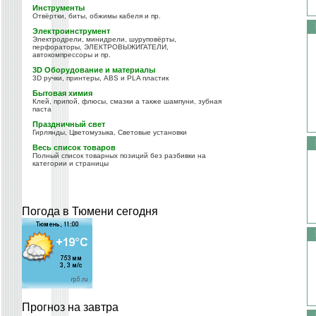
Инструменты
Отвёртки, биты, обжимы кабеля и пр.
Электроинструмент
Электродрели, минидрели, шуруповёрты,
перфораторы, ЭЛЕКТРОВЫЖИГАТЕЛИ,
автокомпрессоры и пр.
3D Оборудование и материалы
3D ручки, принтеры, ABS и PLA пластик
Бытовая химия
Клей, припой, флюсы, смазки а также шампуни, зубная
паста
Праздничный свет
Гирлянды, Цветомузыка, Световые установки
Весь список товаров
Полный список товарных позиций без разбивки на
категории и страницы
Погода в Тюмени сегодня
Прогноз на завтра