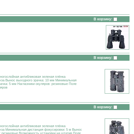
В корзину:
В корзину:
многослойная антибликовая зеленая плёнка
инза Вынос выходного зрачка: 10 мм Минимальная
ачка: 5 мм Наглазники окуляров: резиновые Поле
ляров
В корзину:
многослойная антибликовая зеленая плёнка
инза Минимальная дистанция фокусировки: 5 м Вынос
в: резиновые Возможность установки на штатив Поле