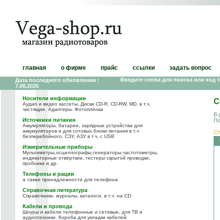
главная
о фирме
прайс
ссылки
задать вопрос
Введите слова для поиска или код 
Дата последнего обновления :
7.08.2026
Носители информации
С
Аудио и видео кассеты, Диски CD-R, CD-RW, MD, в т.ч.
чистящие. Адаптеры. Фотоплёнка
В 
Источники питания
По
Аккумуляторы, батареи, зарядные устройства для
аккумуляторов и для сотовых,блоки питания в т.ч
Ст
безперебойного, СЗУ, АЗУ в т.ч. с USB
Измерительные приборы
Мультиметры,осциллографы,генераторы,частотометры,
индикаторные отвёрткии, тестеры скрытой проводки,
пробники и др.
Телефоны и рации
а также принадлежности для телефона
Справочная литература
Справочники, журналы, каталоги, в т.ч. на CD
Кабели и провода
Шнуры и кабели телефонные и сетевые, для ТВ и
аудиотехники. Короба для укладки кабелей